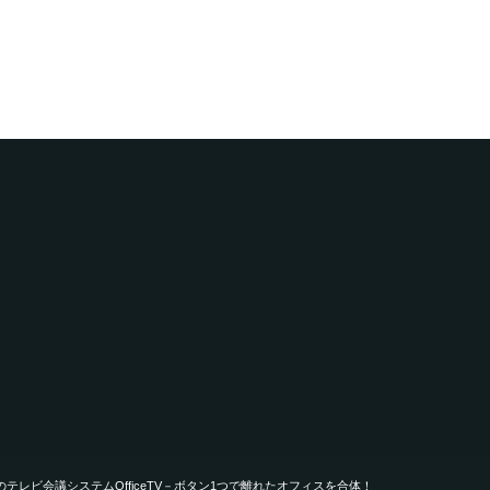
続専用のテレビ会議システムOfficeTV－ボタン1つで離れたオフィスを合体！